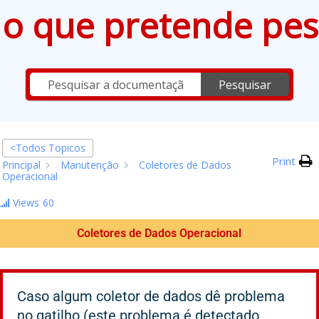
e o que pretende pes
Pesquisar
<Todos Topicos
Print
Principal
Manutenção
Coletores de Dados
Operacional
Views
60
Coletores de Dados Operacional
Caso algum coletor de dados dê problema
no gatilho (este problema é detectado