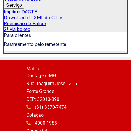
Matriz
Contagem-MG
Rua Joaquim José 1315
Fonte Grande
CEP: 32013-390
(31) 3370-7474
Cotação
4000-1985
Comercial