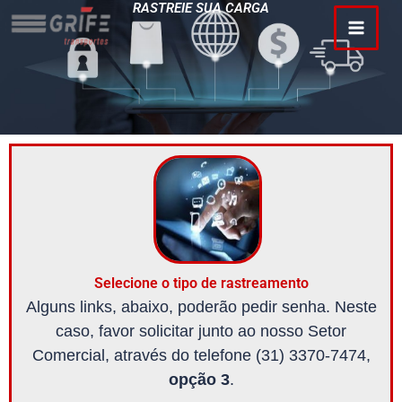
RASTREIE SUA CARGA
Ir
MAI
para
MEN
o
conteúdo
Selecione o tipo de rastreamento
Alguns links, abaixo, poderão pedir senha. Neste
caso, favor solicitar junto ao nosso Setor
Comercial, através do telefone (31) 3370-7474,
opção 3
.